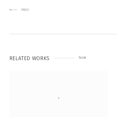
PREV
R
E
L
A
T
E
D
W
O
R
K
S
TVCM