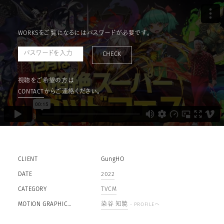
WORKSをご覧になるにはパスワードが必要です。
CHECK
視聴をご希望の方は
CONTACT
からご連絡ください。
CLIENT
GungHO
DATE
2022
CATEGORY
TVCM
MOTION GRAPHIC
染谷 知暁
- PROFILEへ
DESIGNER