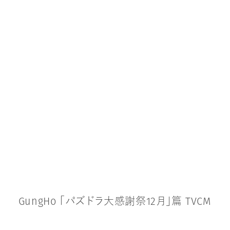
G
u
n
g
H
o
「
パ
ズ
ド
ラ
大
感
謝
祭
1
2
月
」
篇
T
V
C
M