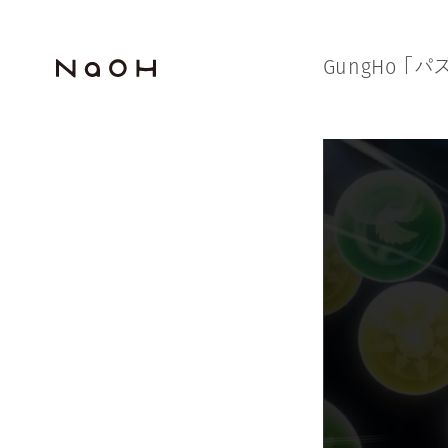
G
u
n
g
H
o
「
パ