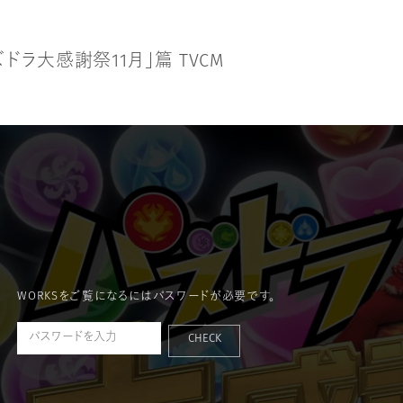
ズ
ド
ラ
大
感
謝
祭
1
1
月
」
篇
T
V
C
M
WORKSをご覧になるにはパスワードが必要です。
CHECK