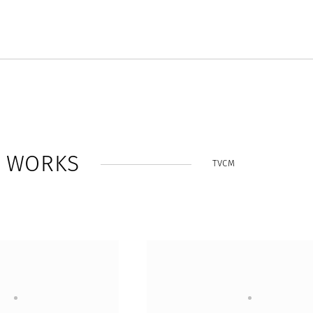
W
O
R
K
S
TVCM