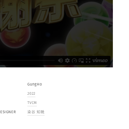
GungHo
2022
TVCM
DESIGNER
染谷 知暁