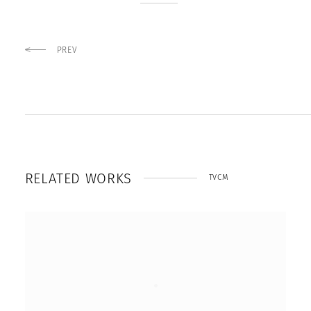
PREV
R
E
L
A
T
E
D
W
O
R
K
S
TVCM