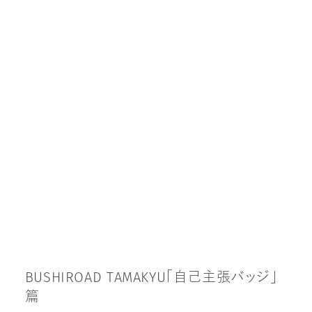
B
U
S
H
I
R
O
A
D
T
A
M
A
K
Y
U
「
自
己
主
張
バ
ッ
ジ
」
篇