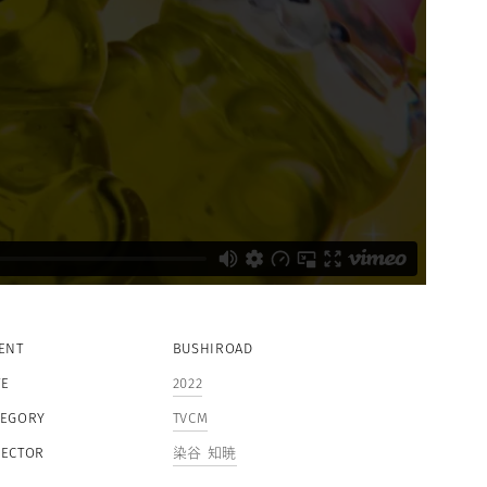
IENT
BUSHIROAD
TE
2022
TEGORY
TVCM
RECTOR
染谷 知暁