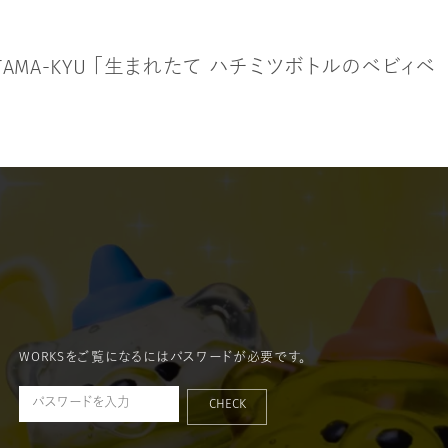
T
A
M
A
-
K
Y
U
「
生
ま
れ
た
て
ハ
チ
ミ
ツ
ボ
ト
ル
の
ベ
ビ
ィ
ベ
WORKSをご覧になるにはパスワードが必要です。
CHECK