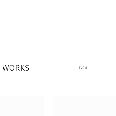
W
O
R
K
S
TVCM