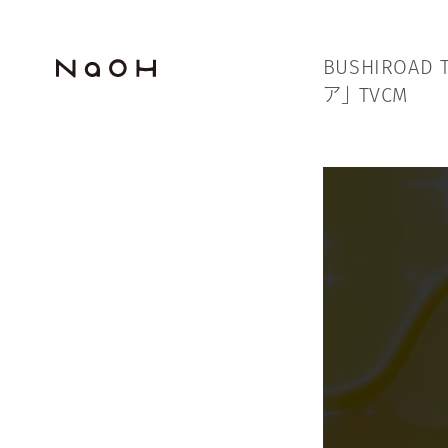
B
U
S
H
I
R
O
A
D
ア
」
T
V
C
M