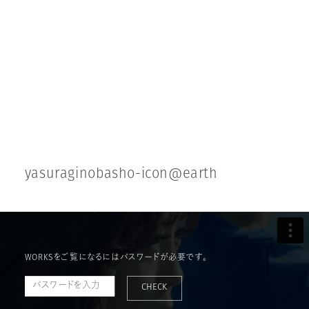
y
a
s
u
r
a
g
i
n
o
b
a
s
h
o
-
i
c
o
n
@
e
a
r
t
h
WORKSをご覧になるにはパスワードが必要です。
CHECK