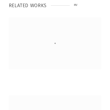
R
E
L
A
T
E
D
W
O
R
K
S
MV