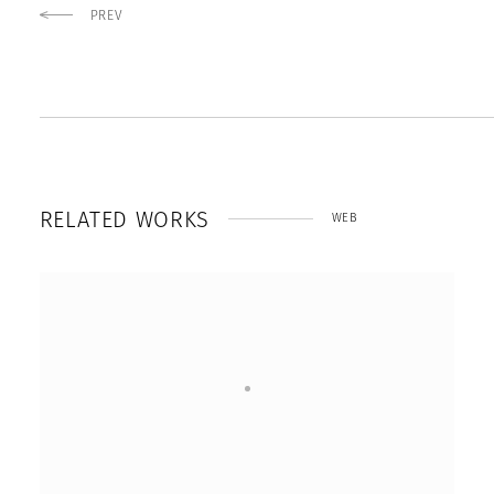
PREV
R
E
L
A
T
E
D
W
O
R
K
S
WEB