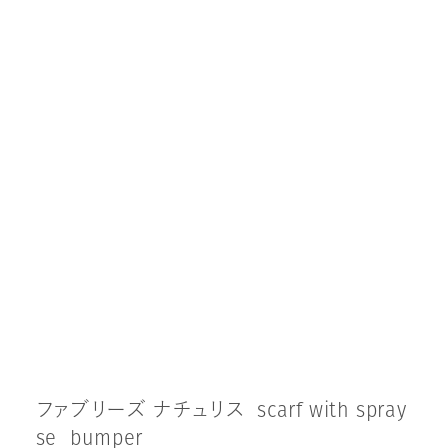
フ
ァ
ブ
リ
ー
ズ
ナ
チ
ュ
リ
ス
s
c
a
r
f
w
i
t
h
s
p
r
a
y
s
e
b
u
m
p
e
r