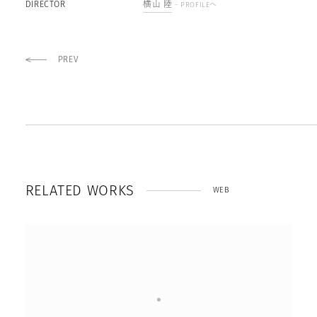
DIRECTOR
横山 陸
- PROFILEへ
PREV
R
E
L
A
T
E
D
W
O
R
K
S
WEB