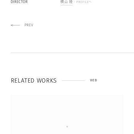
DIRECTOR
横山 陸
- PROFILEへ
PREV
R
E
L
A
T
E
D
W
O
R
K
S
WEB