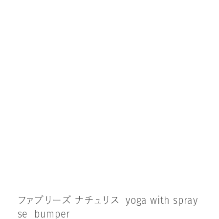
フ
ァ
ブ
リ
ー
ズ
ナ
チ
ュ
リ
ス
y
o
g
a
w
i
t
h
s
p
r
a
y
s
e
b
u
m
p
e
r