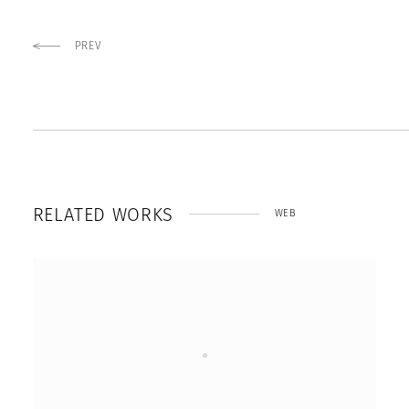
PREV
R
E
L
A
T
E
D
W
O
R
K
S
WEB