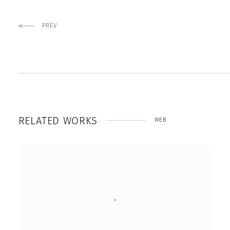
PREV
R
E
L
A
T
E
D
W
O
R
K
S
WEB