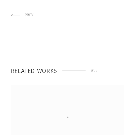
PREV
R
E
L
A
T
E
D
W
O
R
K
S
WEB