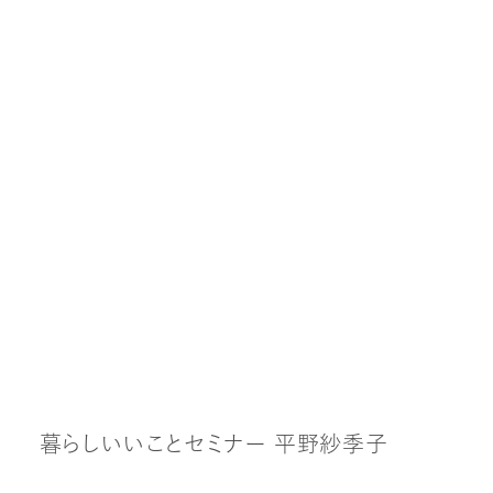
暮
ら
し
い
い
こ
と
セ
ミ
ナ
ー
平
野
紗
季
子