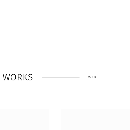
W
O
R
K
S
WEB