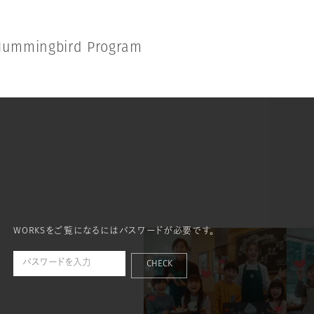
H
u
m
m
i
n
g
b
i
r
d
P
r
o
g
r
a
m
WORKSをご覧になるにはパスワードが必要です。
CHECK