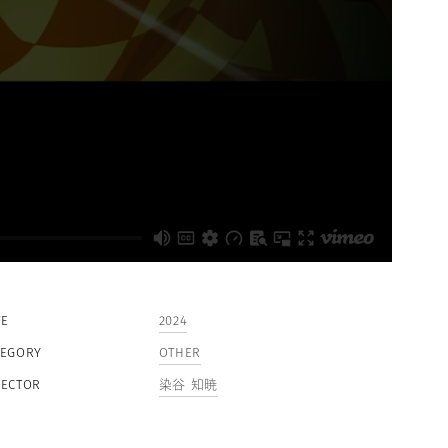
TE
2024
TEGORY
OTHER
RECTOR
染谷 知暁