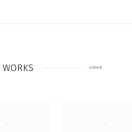
W
O
R
K
S
OTHER