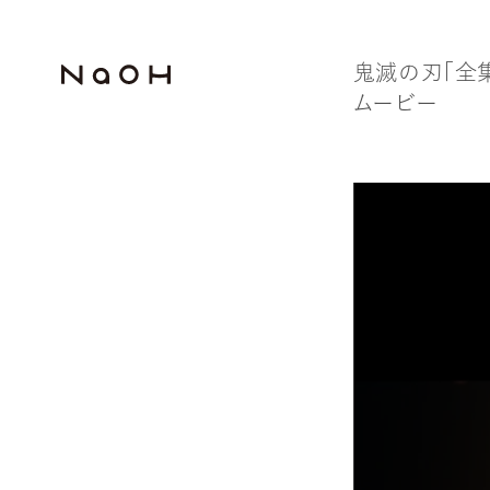
鬼
滅
の
刃
「
全
ム
ー
ビ
ー