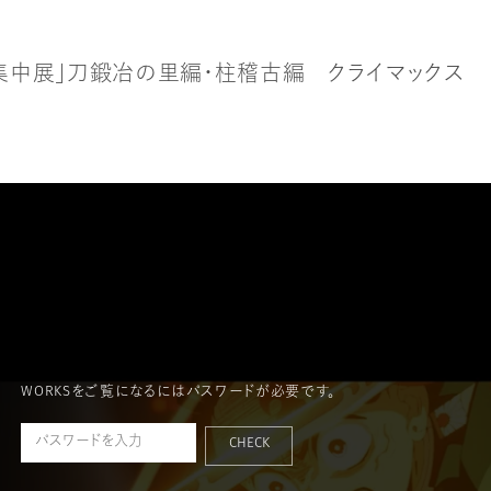
集
中
展
」
刀
鍛
冶
の
里
編
・
柱
稽
古
編
ク
ラ
イ
マ
ッ
ク
ス
WORKSをご覧になるにはパスワードが必要です。
CHECK