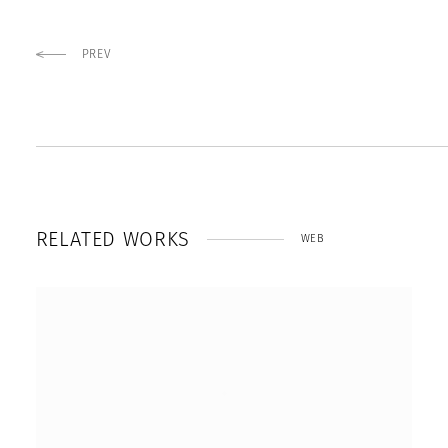
PREV
R
E
L
A
T
E
D
W
O
R
K
S
WEB