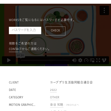
WORKSをご覧になるにはパスワードが必要です。
CHECK
視聴をご希望の方は
CONTACT
からご連絡ください。
CLIENT
コープデリ生活協同組合連合会
DATE
2022
CATEGORY
OTHER
MOTION GRAPHIC
染谷 知暁
- PROFILEへ
DESIGNER