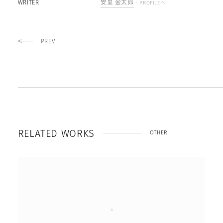
WRITER
安里 金太郎
- PROFILEへ
PREV
R
E
L
A
T
E
D
W
O
R
K
S
OTHER