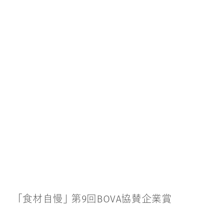
「
食
材
自
慢
」
第
9
回
B
O
V
A
協
賛
企
業
賞