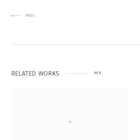
PREV
R
E
L
A
T
E
D
W
O
R
K
S
WEB