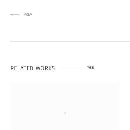
PREV
R
E
L
A
T
E
D
W
O
R
K
S
WEB