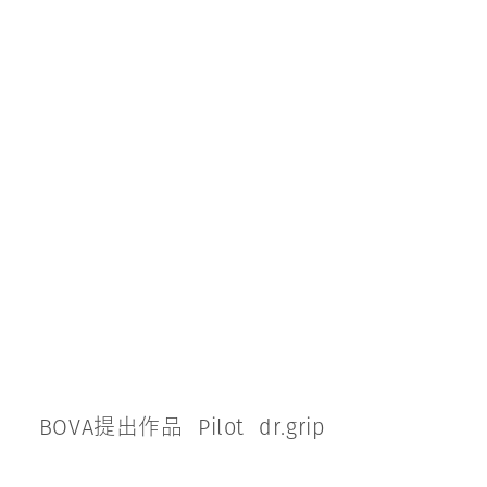
B
O
V
A
提
出
作
品
P
i
l
o
t
d
r
.
g
r
i
p