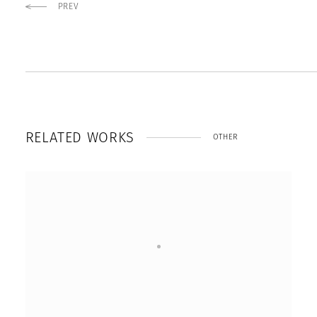
PREV
R
E
L
A
T
E
D
W
O
R
K
S
OTHER