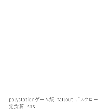
p
a
l
y
s
t
a
t
i
o
n
ゲ
ー
ム
飯
f
a
l
l
o
u
t
デ
ス
ク
ロ
ー
定
食
篇
s
n
s