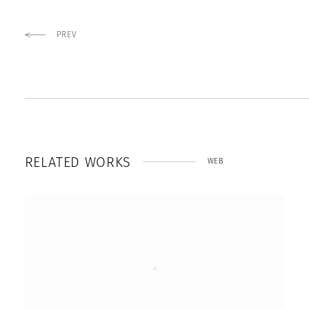
PREV
R
E
L
A
T
E
D
W
O
R
K
S
WEB