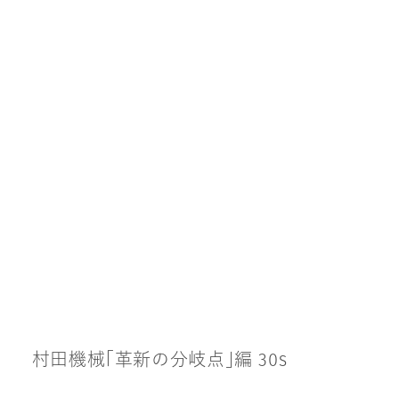
村
田
機
械
「
革
新
の
分
岐
点
」
編
3
0
s